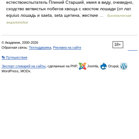
естествоиспытатель Плиний Старший, имея в виду, очевидно,
сходство ветвистых побегов хвоща с хвостом лошади (от лат.
equius лошадь и saeta, seta щетина, жесткие …
Биологическая
энциклопедия
© Академик, 2000-2026
18+
Обратная связь:
Техподдержка
,
Реклама на сайте
👣 Путешествия
Экспорт словарей на сайты
, сделанные на PHP,
Joomla,
Drupal,
WordPress, MODx.